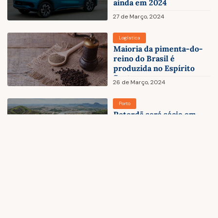
ainda em 2024
27 de Março, 2024
Logística
Maioria da pimenta-do-
reino do Brasil é
produzida no Espírito
Santo
26 de Março, 2024
Porto
Roterdã será sócio em
porto de R$5 bi no
Espírito Santo
26 de Março, 2024
Porto
Publicada a resolução que
disciplina a certificação
OEA perante a ANVISA
26 de Março, 2024