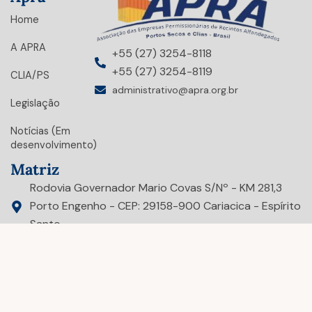
Home
A APRA
+55 (27) 3254-8118
+55 (27) 3254-8119
CLIA/PS
administrativo@apra.org.br
Legislação
Notícias (Em
desenvolvimento)
Matriz
Rodovia Governador Mario Covas S/Nº - KM 281,3
Porto Engenho - CEP: 29158-900 Cariacica - Espírito
Santo